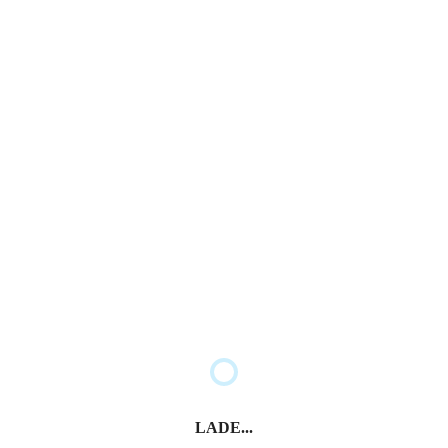
Ortsteile von Eppan
St. Michael
LADE...