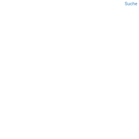
Suche
EPPAN
REISE
SÜDTIROL
SÜDTIROLS SÜDEN
Girlan
TEILEN