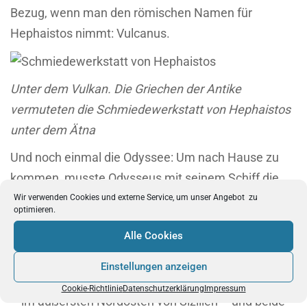
Bezug, wenn man den römischen Namen für
Hephaistos nimmt: Vulcanus.
Unter dem Vulkan. Die Griechen der Antike
vermuteten die Schmiedewerkstatt von Hephaistos
unter dem Ätna
Und noch einmal die Odyssee: Um nach Hause zu
kommen, musste Odysseus mit seinem Schiff die
beiden Seeungeheuer Scylla und Charybdis
Wir verwenden Cookies und externe Service, um unser Angebot zu
optimieren.
passieren. Während Charybdis ein großer Strudel
Alle Cookies
war, soll Skylla ein Wesen mit Fangarmen und
diversen Hundeköpfen gewesen sein. Beide hausten
Einstellungen anzeigen
einander gegenüber an der Meerenge von Messina
Cookie-Richtlinie
Datenschutzerklärung
Impressum
– im äußersten Nordosten von Sizilien – und beide