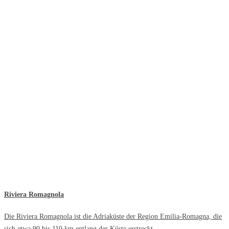
Riviera Romagnola
Die Riviera Romagnola ist die Adriaküste der Region Emilia-Romagna, die
sich etwa 90 bis 110 km entlang der Küste erstreckt.