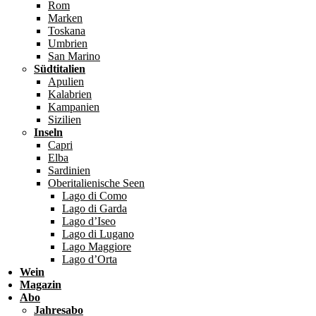
Rom
Marken
Toskana
Umbrien
San Marino
Südtitalien
Apulien
Kalabrien
Kampanien
Sizilien
Inseln
Capri
Elba
Sardinien
Oberitalienische Seen
Lago di Como
Lago di Garda
Lago d’Iseo
Lago di Lugano
Lago Maggiore
Lago d’Orta
Wein
Magazin
Abo
Jahresabo