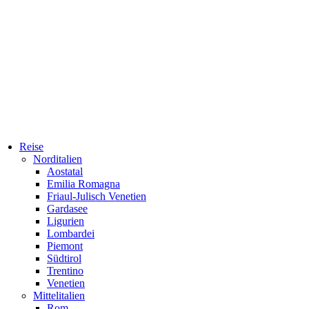
Reise
Norditalien
Aostatal
Emilia Romagna
Friaul-Julisch Venetien
Gardasee
Ligurien
Lombardei
Piemont
Südtirol
Trentino
Venetien
Mittelitalien
Rom