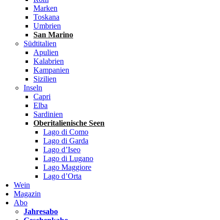
Marken
Toskana
Umbrien
San Marino
Südtitalien
Apulien
Kalabrien
Kampanien
Sizilien
Inseln
Capri
Elba
Sardinien
Oberitalienische Seen
Lago di Como
Lago di Garda
Lago d’Iseo
Lago di Lugano
Lago Maggiore
Lago d’Orta
Wein
Magazin
Abo
Jahresabo