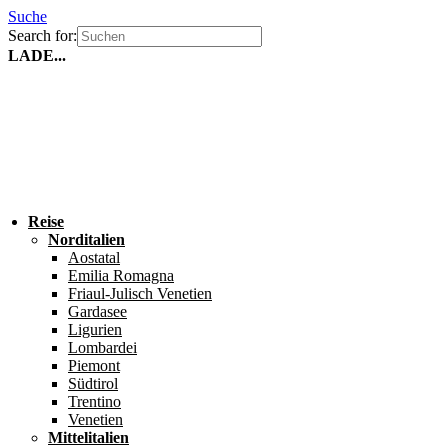
Suche
Search for:
LADE...
Reise
Norditalien
Aostatal
Emilia Romagna
Friaul-Julisch Venetien
Gardasee
Ligurien
Lombardei
Piemont
Südtirol
Trentino
Venetien
Mittelitalien