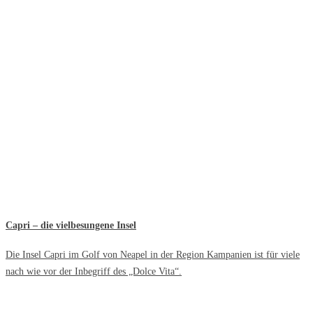
Capri – die vielbesungene Insel
Die Insel Capri im Golf von Neapel in der Region Kampanien ist für viele
nach wie vor der Inbegriff des „Dolce Vita“.