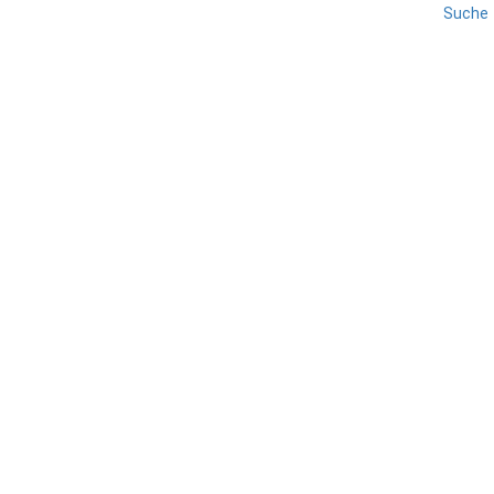
Suche
CUNEO
PIEMONT
REISE
Chianale
TEILEN