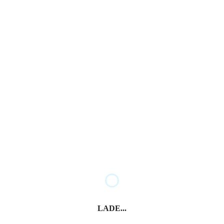
der “Big Four”, der vier wichtigen Veranstaltungen,
en drei “Big Four” Modewochen finden in New York,
LADE...