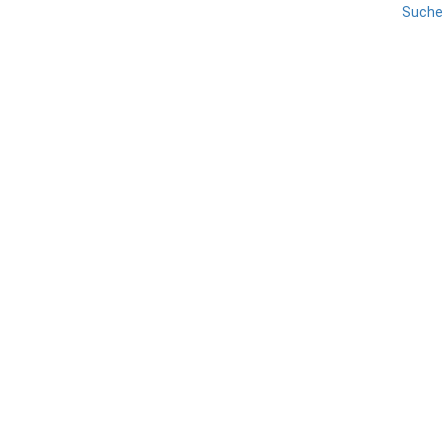
Suche
GENUA
LIGURIEN
REISE
Genua – Boccadasse
TEILEN