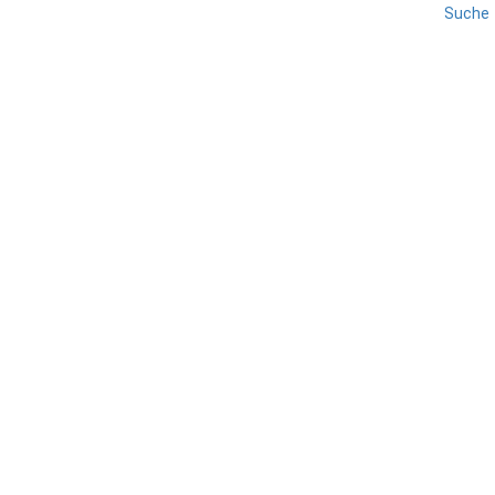
Suche
KAMPANIEN
REISE
SALERNO
Cilento
TEILEN