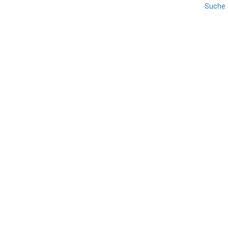
Suche
ISCHIA
KAMPANIEN
REISE
Ischia – Monte Epomeo
TEILEN