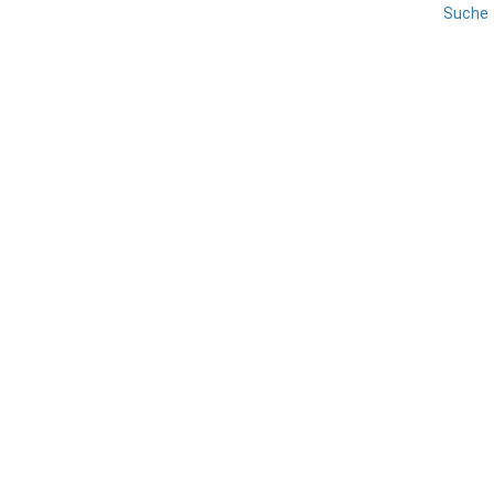
Suche
KALABRIEN
REISE
VIBO VALENTIA
Kulinarik in Tropea
TEILEN