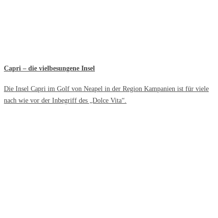
Capri – die vielbesungene Insel
Die Insel Capri im Golf von Neapel in der Region Kampanien ist für viele
nach wie vor der Inbegriff des „Dolce Vita“.