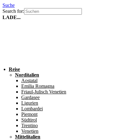
Suche
Search for:
LADE...
Reise
Norditalien
Aostatal
Emilia Romagna
Friaul-Julisch Venetien
Gardasee
Ligurien
Lombardei
Piemont
Südtirol
Trentino
Venetien
Mittelitalien