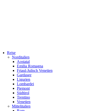
Reise
Norditalien
Aostatal
Emilia Romagna
Friaul-Julisch Venetien
Gardasee
Ligurien
Lombardei
Piemont
Südtirol
Trentino
Venetien
Mittelitalien
Rom