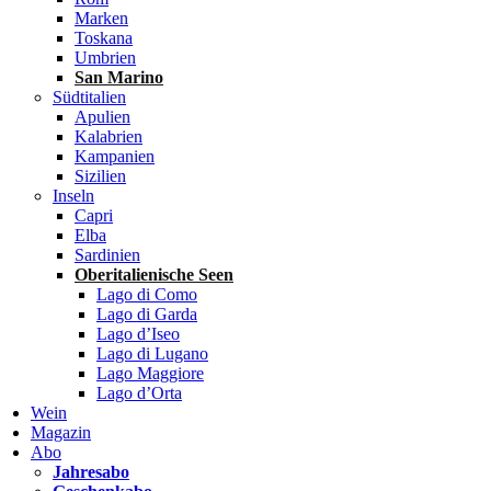
Marken
Toskana
Umbrien
San Marino
Südtitalien
Apulien
Kalabrien
Kampanien
Sizilien
Inseln
Capri
Elba
Sardinien
Oberitalienische Seen
Lago di Como
Lago di Garda
Lago d’Iseo
Lago di Lugano
Lago Maggiore
Lago d’Orta
Wein
Magazin
Abo
Jahresabo