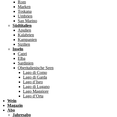
Rom
Marken
Toskana
Umbrien
San Marino
Südtitalien
Apulien
Kalabrien
Kampanien
Sizilien
Inseln
Capri
Elba
Sardinien
Oberitalienische Seen
Lago di Como
Lago di Garda
Lago d’Iseo
Lago di Lugano
Lago Maggiore
Lago d’Orta
Wein
Magazin
Abo
Jahresabo