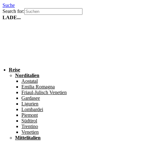
Suche
Search for:
LADE...
Reise
Norditalien
Aostatal
Emilia Romagna
Friaul-Julisch Venetien
Gardasee
Ligurien
Lombardei
Piemont
Südtirol
Trentino
Venetien
Mittelitalien