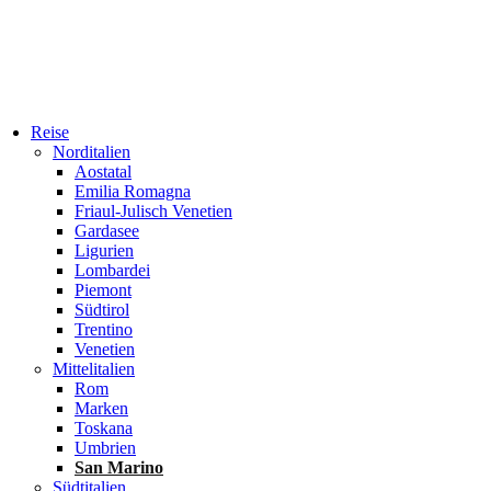
Reise
Norditalien
Aostatal
Emilia Romagna
Friaul-Julisch Venetien
Gardasee
Ligurien
Lombardei
Piemont
Südtirol
Trentino
Venetien
Mittelitalien
Rom
Marken
Toskana
Umbrien
San Marino
Südtitalien