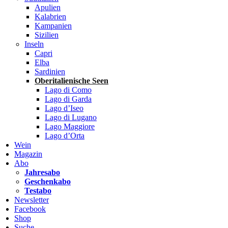
Apulien
Kalabrien
Kampanien
Sizilien
Inseln
Capri
Elba
Sardinien
Oberitalienische Seen
Lago di Como
Lago di Garda
Lago d’Iseo
Lago di Lugano
Lago Maggiore
Lago d’Orta
Wein
Magazin
Abo
Jahresabo
Geschenkabo
Testabo
Newsletter
Facebook
Shop
Suche