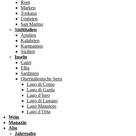
Rom
Marken
Toskana
Umbrien
San Marino
Südtitalien
Apulien
Kalabrien
Kampanien
Sizilien
Inseln
Capri
Elba
Sardinien
Oberitalienische Seen
Lago di Como
Lago di Garda
Lago d’Iseo
Lago di Lugano
Lago Maggiore
Lago d’Orta
Wein
Magazin
Abo
Jahresabo