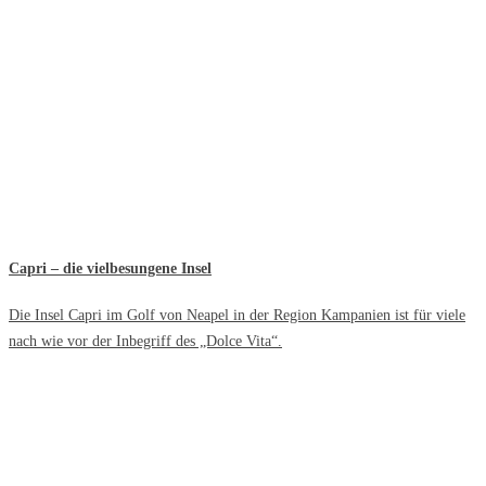
Capri – die vielbesungene Insel
Die Insel Capri im Golf von Neapel in der Region Kampanien ist für viele
nach wie vor der Inbegriff des „Dolce Vita“.