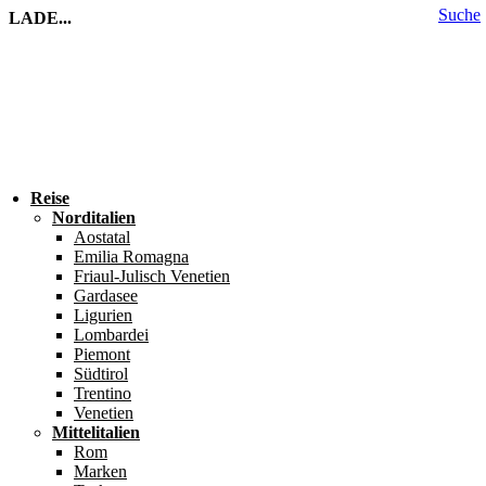
Suche
LADE...
Reise
Norditalien
Aostatal
Emilia Romagna
Friaul-Julisch Venetien
Gardasee
Ligurien
Lombardei
Piemont
Südtirol
Trentino
Venetien
Mittelitalien
Rom
Marken