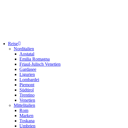
Reise
Norditalien
Aostatal
Emilia Romagna
Friaul-Julisch Venetien
Gardasee
Ligurien
Lombardei
Piemont
Südtirol
Trentino
Venetien
Mittelitalien
Rom
Marken
Toskana
Umbrien