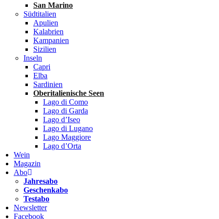
San Marino
Südtitalien
Apulien
Kalabrien
Kampanien
Sizilien
Inseln
Capri
Elba
Sardinien
Oberitalienische Seen
Lago di Como
Lago di Garda
Lago d’Iseo
Lago di Lugano
Lago Maggiore
Lago d’Orta
Wein
Magazin
Abo
Jahresabo
Geschenkabo
Testabo
Newsletter
Facebook