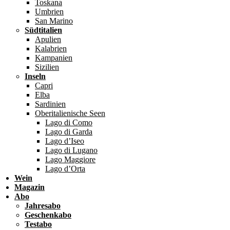
Toskana
Umbrien
San Marino
Südtitalien
Apulien
Kalabrien
Kampanien
Sizilien
Inseln
Capri
Elba
Sardinien
Oberitalienische Seen
Lago di Como
Lago di Garda
Lago d’Iseo
Lago di Lugano
Lago Maggiore
Lago d’Orta
Wein
Magazin
Abo
Jahresabo
Geschenkabo
Testabo