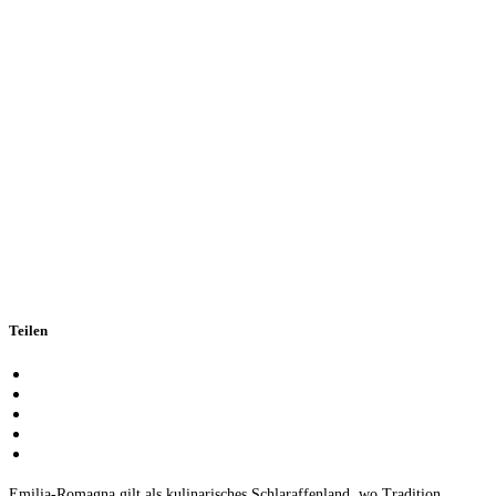
Teilen
Emilia-Romagna gilt als kulinarisches Schlaraffenland, wo Tradition,