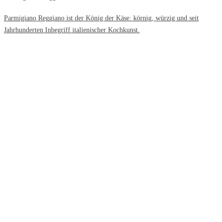
Parmigiano Reggiano ist der König der Käse: körnig, würzig und seit
Jahrhunderten Inbegriff italienischer Kochkunst.