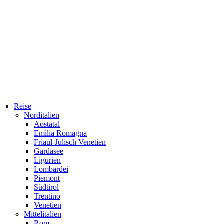
Reise
Norditalien
Aostatal
Emilia Romagna
Friaul-Julisch Venetien
Gardasee
Ligurien
Lombardei
Piemont
Südtirol
Trentino
Venetien
Mittelitalien
Rom