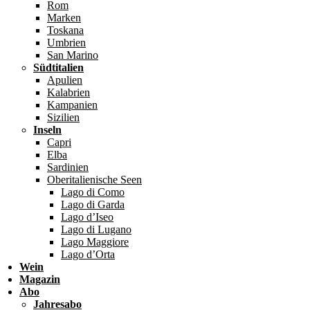
Rom
Marken
Toskana
Umbrien
San Marino
Südtitalien
Apulien
Kalabrien
Kampanien
Sizilien
Inseln
Capri
Elba
Sardinien
Oberitalienische Seen
Lago di Como
Lago di Garda
Lago d’Iseo
Lago di Lugano
Lago Maggiore
Lago d’Orta
Wein
Magazin
Abo
Jahresabo