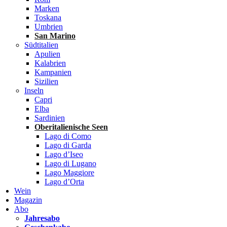
Marken
Toskana
Umbrien
San Marino
Südtitalien
Apulien
Kalabrien
Kampanien
Sizilien
Inseln
Capri
Elba
Sardinien
Oberitalienische Seen
Lago di Como
Lago di Garda
Lago d’Iseo
Lago di Lugano
Lago Maggiore
Lago d’Orta
Wein
Magazin
Abo
Jahresabo