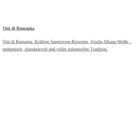
Vini di Romagna
Vini di Romagna: Kräftige Sangiovese-Rotweine, frische Albana-Weiße –
authentisch, charaktervoll und voller italienischer Tradition.