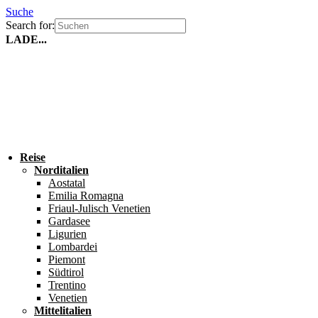
Suche
Search for:
LADE...
Reise
Norditalien
Aostatal
Emilia Romagna
Friaul-Julisch Venetien
Gardasee
Ligurien
Lombardei
Piemont
Südtirol
Trentino
Venetien
Mittelitalien