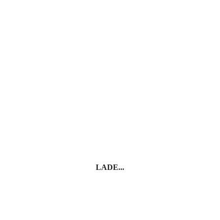
Palermo – Wo Kulturen leben
Cefalù
LADE...