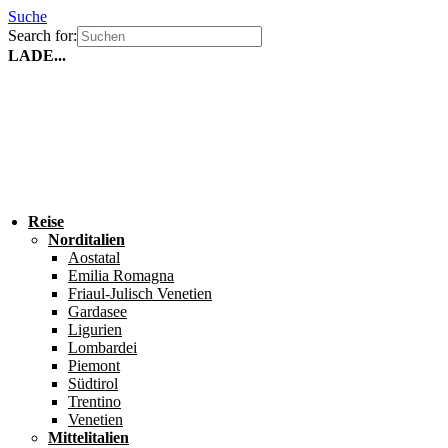
Suche
Search for:
LADE...
Reise
Norditalien
Aostatal
Emilia Romagna
Friaul-Julisch Venetien
Gardasee
Ligurien
Lombardei
Piemont
Südtirol
Trentino
Venetien
Mittelitalien