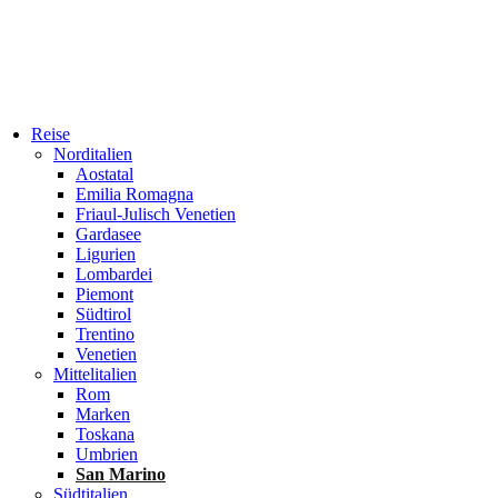
Reise
Norditalien
Aostatal
Emilia Romagna
Friaul-Julisch Venetien
Gardasee
Ligurien
Lombardei
Piemont
Südtirol
Trentino
Venetien
Mittelitalien
Rom
Marken
Toskana
Umbrien
San Marino
Südtitalien