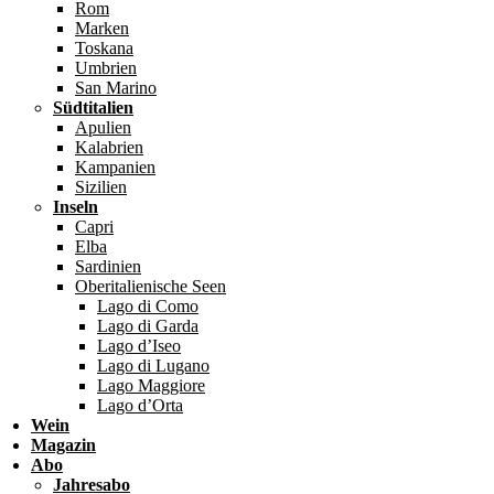
Rom
Marken
Toskana
Umbrien
San Marino
Südtitalien
Apulien
Kalabrien
Kampanien
Sizilien
Inseln
Capri
Elba
Sardinien
Oberitalienische Seen
Lago di Como
Lago di Garda
Lago d’Iseo
Lago di Lugano
Lago Maggiore
Lago d’Orta
Wein
Magazin
Abo
Jahresabo