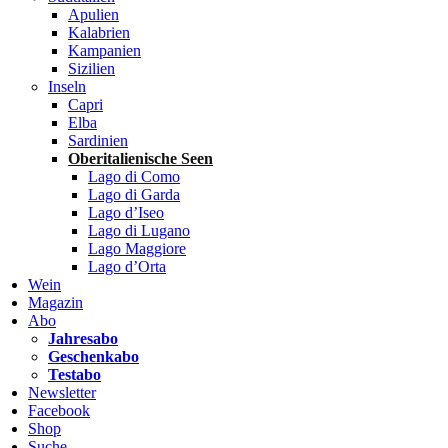
Apulien
Kalabrien
Kampanien
Sizilien
Inseln
Capri
Elba
Sardinien
Oberitalienische Seen
Lago di Como
Lago di Garda
Lago d’Iseo
Lago di Lugano
Lago Maggiore
Lago d’Orta
Wein
Magazin
Abo
Jahresabo
Geschenkabo
Testabo
Newsletter
Facebook
Shop
Suche