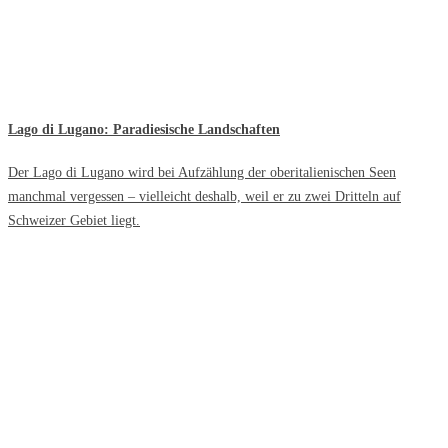
Lago di Lugano: Paradiesische Landschaften
Der Lago di Lugano wird bei Aufzählung der oberitalienischen Seen
manchmal vergessen – vielleicht deshalb, weil er zu zwei Dritteln auf
Schweizer Gebiet liegt.