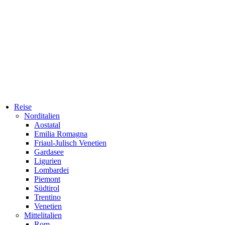
Reise
Norditalien
Aostatal
Emilia Romagna
Friaul-Julisch Venetien
Gardasee
Ligurien
Lombardei
Piemont
Südtirol
Trentino
Venetien
Mittelitalien
Rom