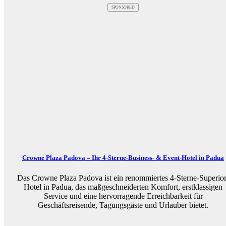
SPONSORED
Crowne Plaza Padova – Ihr 4-Sterne-Business- & Event-Hotel in Padua
Das Crowne Plaza Padova ist ein renommiertes 4-Sterne-Superior
Hotel in Padua, das maßgeschneiderten Komfort, erstklassigen
Service und eine hervorragende Erreichbarkeit für
Geschäftsreisende, Tagungsgäste und Urlauber bietet.