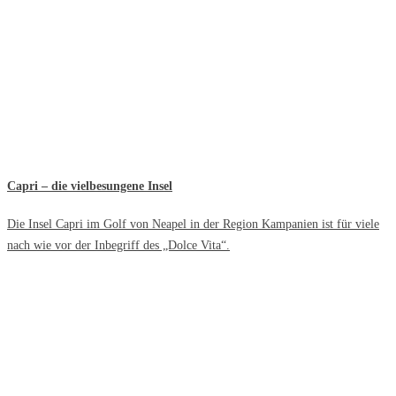
Capri – die vielbesungene Insel
Die Insel Capri im Golf von Neapel in der Region Kampanien ist für viele
nach wie vor der Inbegriff des „Dolce Vita“.