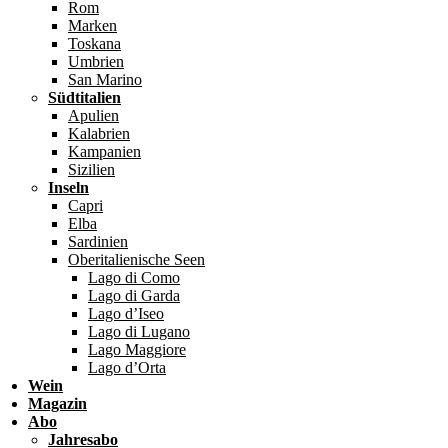
Rom
Marken
Toskana
Umbrien
San Marino
Südtitalien
Apulien
Kalabrien
Kampanien
Sizilien
Inseln
Capri
Elba
Sardinien
Oberitalienische Seen
Lago di Como
Lago di Garda
Lago d’Iseo
Lago di Lugano
Lago Maggiore
Lago d’Orta
Wein
Magazin
Abo
Jahresabo