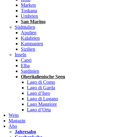
Marken
Toskana
Umbrien
San Marino
Südtitalien
Apulien
Kalabrien
Kampanien
Sizilien
Inseln
Capri
Elba
Sardinien
Oberitalienische Seen
Lago di Como
Lago di Garda
Lago d’Iseo
Lago di Lugano
Lago Maggiore
Lago d’Orta
Wein
Magazin
Abo
Jahresabo