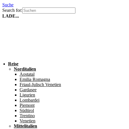
Suche
Search for:
LADE...
Reise
Norditalien
Aostatal
Emilia Romagna
Friaul-Julisch Venetien
Gardasee
Ligurien
Lombardei
Piemont
Südtirol
Trentino
Venetien
Mittelitalien