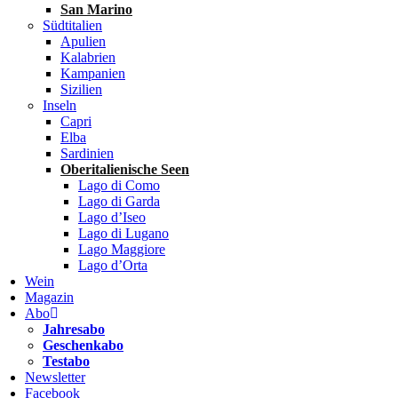
San Marino
Südtitalien
Apulien
Kalabrien
Kampanien
Sizilien
Inseln
Capri
Elba
Sardinien
Oberitalienische Seen
Lago di Como
Lago di Garda
Lago d’Iseo
Lago di Lugano
Lago Maggiore
Lago d’Orta
Wein
Magazin
Abo
Jahresabo
Geschenkabo
Testabo
Newsletter
Facebook