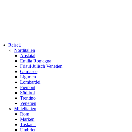
Reise
Norditalien
Aostatal
Emilia Romagna
Friaul-Julisch Venetien
Gardasee
Ligurien
Lombardei
Piemont
Südtirol
Trentino
Venetien
Mittelitalien
Rom
Marken
Toskana
Umbrien