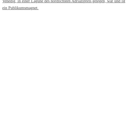
Venedig, in einer Lagune des nördlichsten Adriazipfels gelegen, war und ist
ein Publikumsmagnet.