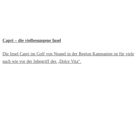
Capri – die vielbesungene Insel
Die Insel Capri im Golf von Neapel in der Region Kampanien ist für viele
nach wie vor der Inbegriff des „Dolce Vita“.