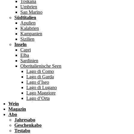
Toskana
Umbrien
San Marino
Südtitalien
Apulien
Kalabrien
Kampanien
Sizilien
Inseln
Capri
Elba
Sardinien
Oberitalienische Seen
Lago di Como
Lago di Garda
Lago d’Iseo
Lago di Lugano
Lago Maggiore
Lago d’Orta
Wein
Magazin
Abo
Jahresabo
Geschenkabo
Testabo