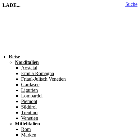
Suche
LADE...
Reise
Norditalien
Aostatal
Emilia Romagna
Friaul-Julisch Venetien
Gardasee
Ligurien
Lombardei
Piemont
Südtirol
Trentino
Venetien
Mittelitalien
Rom
Marken