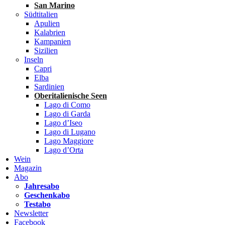
San Marino
Südtitalien
Apulien
Kalabrien
Kampanien
Sizilien
Inseln
Capri
Elba
Sardinien
Oberitalienische Seen
Lago di Como
Lago di Garda
Lago d’Iseo
Lago di Lugano
Lago Maggiore
Lago d’Orta
Wein
Magazin
Abo
Jahresabo
Geschenkabo
Testabo
Newsletter
Facebook