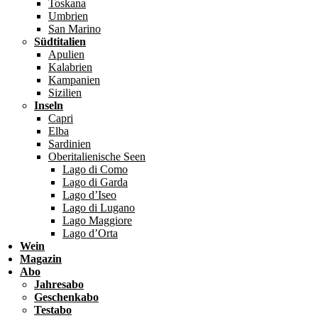
Toskana
Umbrien
San Marino
Südtitalien
Apulien
Kalabrien
Kampanien
Sizilien
Inseln
Capri
Elba
Sardinien
Oberitalienische Seen
Lago di Como
Lago di Garda
Lago d’Iseo
Lago di Lugano
Lago Maggiore
Lago d’Orta
Wein
Magazin
Abo
Jahresabo
Geschenkabo
Testabo