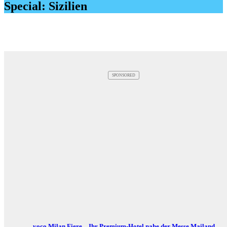
Special: Sizilien
SPONSORED
voco Milan Fiere – Ihr Premium-Hotel nahe der Messe Mailand