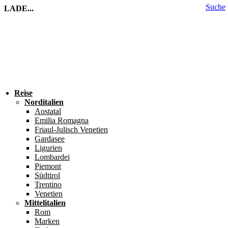
Suche
LADE...
Reise
Norditalien
Aostatal
Emilia Romagna
Friaul-Julisch Venetien
Gardasee
Ligurien
Lombardei
Piemont
Südtirol
Trentino
Venetien
Mittelitalien
Rom
Marken