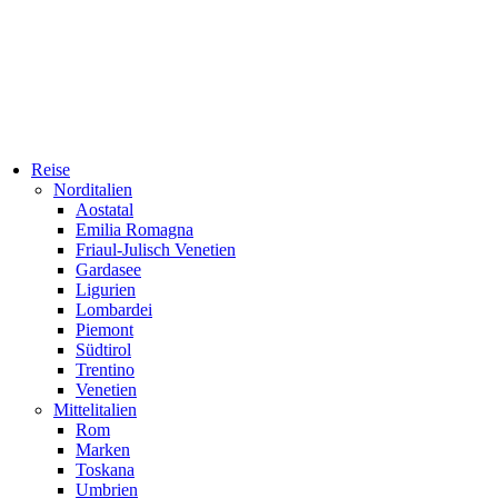
Reise
Norditalien
Aostatal
Emilia Romagna
Friaul-Julisch Venetien
Gardasee
Ligurien
Lombardei
Piemont
Südtirol
Trentino
Venetien
Mittelitalien
Rom
Marken
Toskana
Umbrien