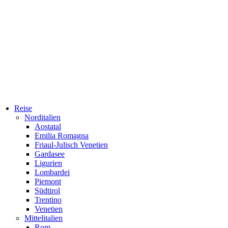
Reise
Norditalien
Aostatal
Emilia Romagna
Friaul-Julisch Venetien
Gardasee
Ligurien
Lombardei
Piemont
Südtirol
Trentino
Venetien
Mittelitalien
Rom