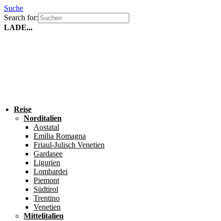
Suche
Search for:
LADE...
Reise
Norditalien
Aostatal
Emilia Romagna
Friaul-Julisch Venetien
Gardasee
Ligurien
Lombardei
Piemont
Südtirol
Trentino
Venetien
Mittelitalien