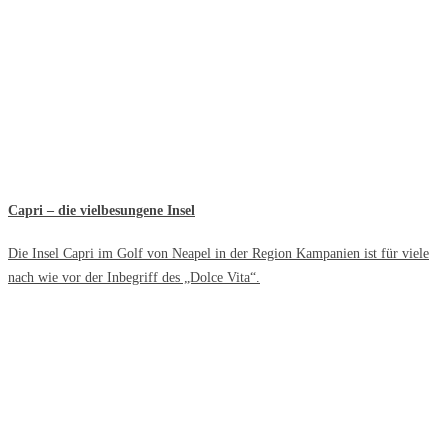
Capri – die vielbesungene Insel
Die Insel Capri im Golf von Neapel in der Region Kampanien ist für viele
nach wie vor der Inbegriff des „Dolce Vita“.