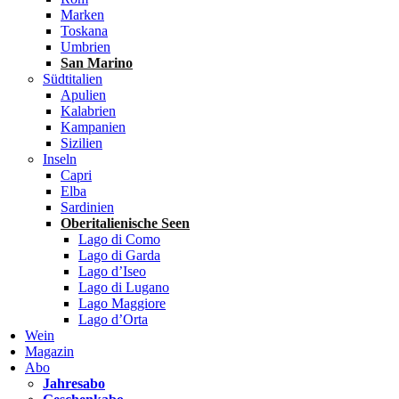
Marken
Toskana
Umbrien
San Marino
Südtitalien
Apulien
Kalabrien
Kampanien
Sizilien
Inseln
Capri
Elba
Sardinien
Oberitalienische Seen
Lago di Como
Lago di Garda
Lago d’Iseo
Lago di Lugano
Lago Maggiore
Lago d’Orta
Wein
Magazin
Abo
Jahresabo