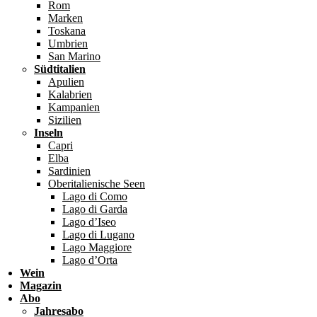
Rom
Marken
Toskana
Umbrien
San Marino
Südtitalien
Apulien
Kalabrien
Kampanien
Sizilien
Inseln
Capri
Elba
Sardinien
Oberitalienische Seen
Lago di Como
Lago di Garda
Lago d’Iseo
Lago di Lugano
Lago Maggiore
Lago d’Orta
Wein
Magazin
Abo
Jahresabo