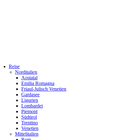
Reise
Norditalien
Aostatal
Emilia Romagna
Friaul-Julisch Venetien
Gardasee
Ligurien
Lombardei
Piemont
Südtirol
Trentino
Venetien
Mittelitalien
Rom