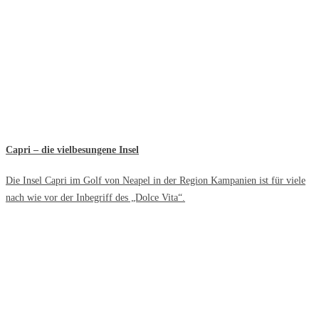
Capri – die vielbesungene Insel
Die Insel Capri im Golf von Neapel in der Region Kampanien ist für viele
nach wie vor der Inbegriff des „Dolce Vita“.