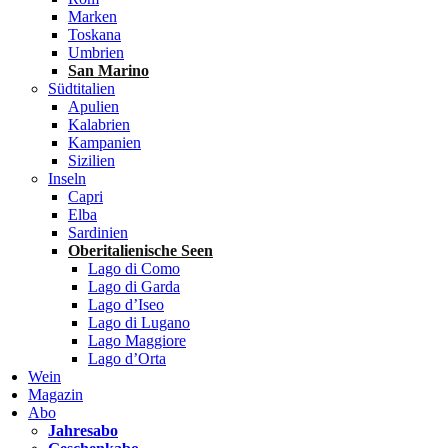
Marken
Toskana
Umbrien
San Marino
Südtitalien
Apulien
Kalabrien
Kampanien
Sizilien
Inseln
Capri
Elba
Sardinien
Oberitalienische Seen
Lago di Como
Lago di Garda
Lago d’Iseo
Lago di Lugano
Lago Maggiore
Lago d’Orta
Wein
Magazin
Abo
Jahresabo