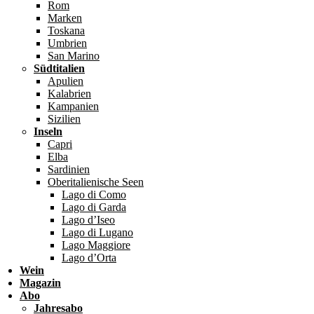
Rom
Marken
Toskana
Umbrien
San Marino
Südtitalien
Apulien
Kalabrien
Kampanien
Sizilien
Inseln
Capri
Elba
Sardinien
Oberitalienische Seen
Lago di Como
Lago di Garda
Lago d’Iseo
Lago di Lugano
Lago Maggiore
Lago d’Orta
Wein
Magazin
Abo
Jahresabo