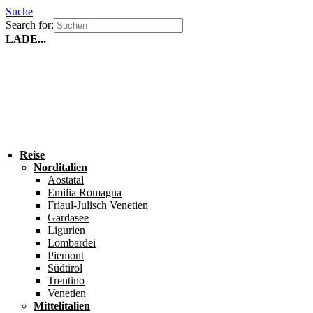
Suche
Search for:
LADE...
Reise
Norditalien
Aostatal
Emilia Romagna
Friaul-Julisch Venetien
Gardasee
Ligurien
Lombardei
Piemont
Südtirol
Trentino
Venetien
Mittelitalien