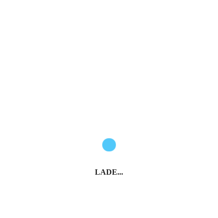
E-Mail*
Vorname*
Nachname*
Anmelden
* Pflichtfelder
Italien entdecken
LADE...