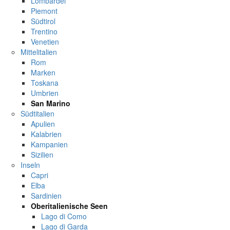
Lombardei
Piemont
Südtirol
Trentino
Venetien
Mittelitalien
Rom
Marken
Toskana
Umbrien
San Marino
Südtitalien
Apulien
Kalabrien
Kampanien
Sizilien
Inseln
Capri
Elba
Sardinien
Oberitalienische Seen
Lago di Como
Lago di Garda