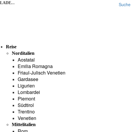
LADE...
Suche
Reise
Norditalien
Aostatal
Emilia Romagna
Friaul-Julisch Venetien
Gardasee
Ligurien
Lombardei
Piemont
Südtirol
Trentino
Venetien
Mittelitalien
Rom