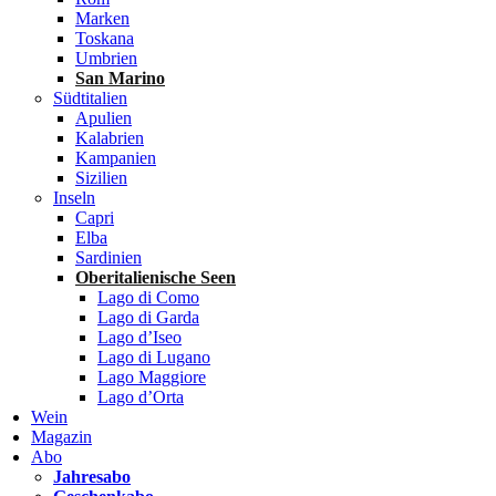
Marken
Toskana
Umbrien
San Marino
Südtitalien
Apulien
Kalabrien
Kampanien
Sizilien
Inseln
Capri
Elba
Sardinien
Oberitalienische Seen
Lago di Como
Lago di Garda
Lago d’Iseo
Lago di Lugano
Lago Maggiore
Lago d’Orta
Wein
Magazin
Abo
Jahresabo