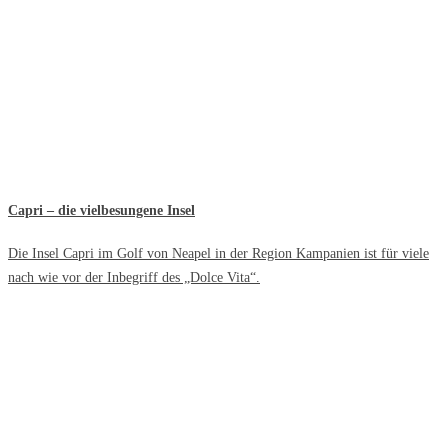
Capri – die vielbesungene Insel
Die Insel Capri im Golf von Neapel in der Region Kampanien ist für viele
nach wie vor der Inbegriff des „Dolce Vita“.