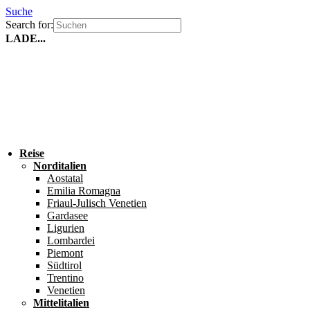
Suche
Search for:
LADE...
Reise
Norditalien
Aostatal
Emilia Romagna
Friaul-Julisch Venetien
Gardasee
Ligurien
Lombardei
Piemont
Südtirol
Trentino
Venetien
Mittelitalien