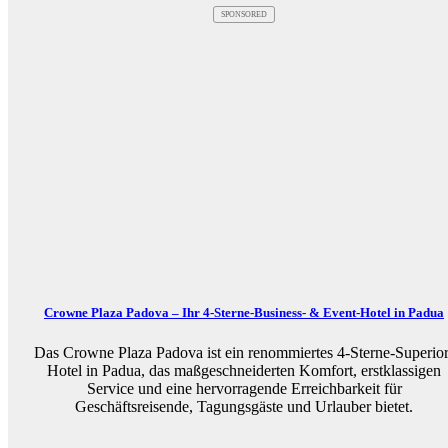
SPONSORED
Crowne Plaza Padova – Ihr 4-Sterne-Business- & Event-Hotel in Padua
Das Crowne Plaza Padova ist ein renommiertes 4-Sterne-Superior
Hotel in Padua, das maßgeschneiderten Komfort, erstklassigen
Service und eine hervorragende Erreichbarkeit für
Geschäftsreisende, Tagungsgäste und Urlauber bietet.