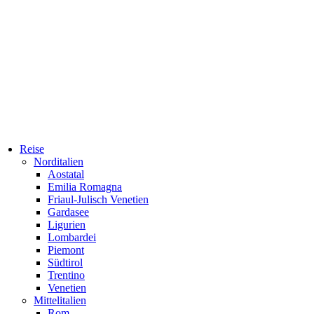
Reise
Norditalien
Aostatal
Emilia Romagna
Friaul-Julisch Venetien
Gardasee
Ligurien
Lombardei
Piemont
Südtirol
Trentino
Venetien
Mittelitalien
Rom