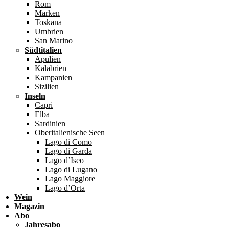
Rom
Marken
Toskana
Umbrien
San Marino
Südtitalien
Apulien
Kalabrien
Kampanien
Sizilien
Inseln
Capri
Elba
Sardinien
Oberitalienische Seen
Lago di Como
Lago di Garda
Lago d’Iseo
Lago di Lugano
Lago Maggiore
Lago d’Orta
Wein
Magazin
Abo
Jahresabo