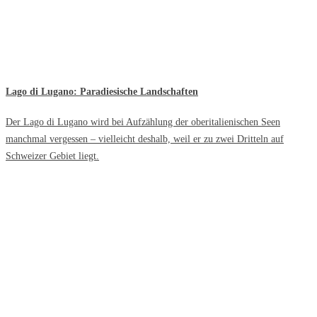
Lago di Lugano: Paradiesische Landschaften
Der Lago di Lugano wird bei Aufzählung der oberitalienischen Seen
manchmal vergessen – vielleicht deshalb, weil er zu zwei Dritteln auf
Schweizer Gebiet liegt.