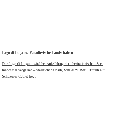
Lago di Lugano: Paradiesische Landschaften
Der Lago di Lugano wird bei Aufzählung der oberitalienischen Seen
manchmal vergessen – vielleicht deshalb, weil er zu zwei Dritteln auf
Schweizer Gebiet liegt.