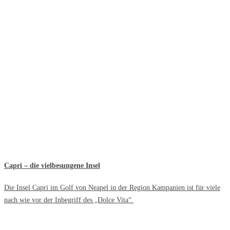
Capri – die vielbesungene Insel
Die Insel Capri im Golf von Neapel in der Region Kampanien ist für viele
nach wie vor der Inbegriff des „Dolce Vita“.