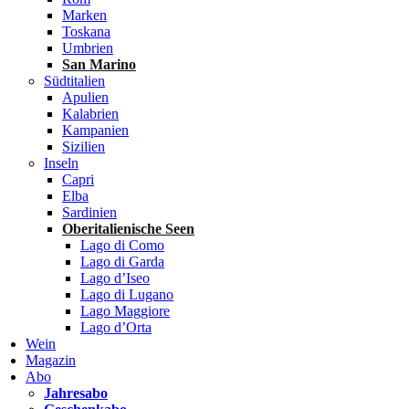
Marken
Toskana
Umbrien
San Marino
Südtitalien
Apulien
Kalabrien
Kampanien
Sizilien
Inseln
Capri
Elba
Sardinien
Oberitalienische Seen
Lago di Como
Lago di Garda
Lago d’Iseo
Lago di Lugano
Lago Maggiore
Lago d’Orta
Wein
Magazin
Abo
Jahresabo