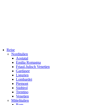
Reise
Norditalien
Aostatal
Emilia Romagna
Friaul-Julisch Venetien
Gardasee
Ligurien
Lombardei
Piemont
Südtirol
Trentino
Venetien
Mittelitalien
Rom