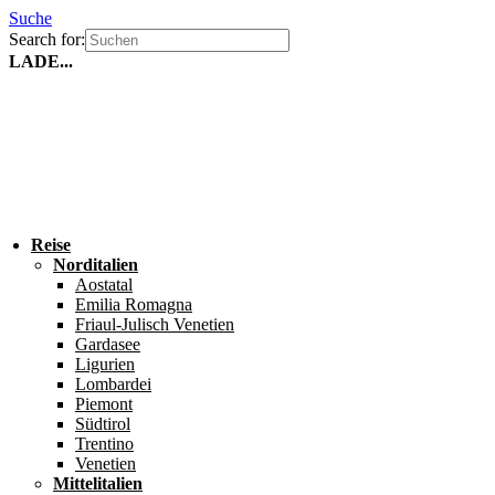
Suche
Search for:
LADE...
Reise
Norditalien
Aostatal
Emilia Romagna
Friaul-Julisch Venetien
Gardasee
Ligurien
Lombardei
Piemont
Südtirol
Trentino
Venetien
Mittelitalien