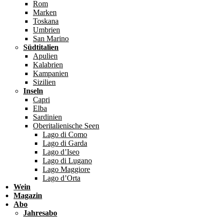
Rom
Marken
Toskana
Umbrien
San Marino
Südtitalien
Apulien
Kalabrien
Kampanien
Sizilien
Inseln
Capri
Elba
Sardinien
Oberitalienische Seen
Lago di Como
Lago di Garda
Lago d’Iseo
Lago di Lugano
Lago Maggiore
Lago d’Orta
Wein
Magazin
Abo
Jahresabo