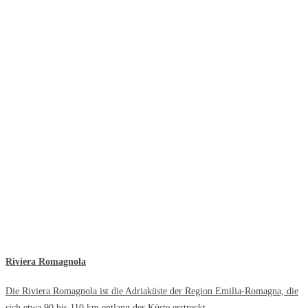
Riviera Romagnola
Die Riviera Romagnola ist die Adriaküste der Region Emilia-Romagna, die
sich etwa 90 bis 110 km entlang der Küste erstreckt.