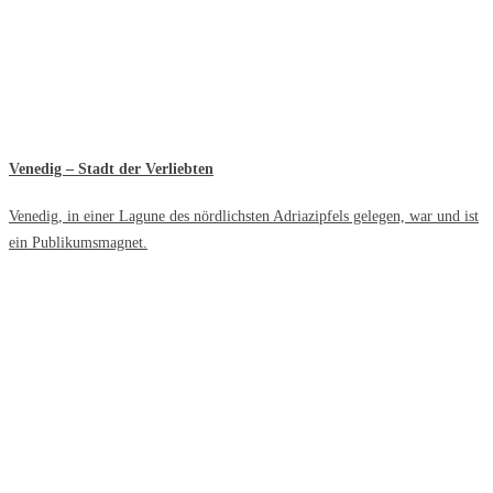
Venedig – Stadt der Verliebten
Venedig, in einer Lagune des nördlichsten Adriazipfels gelegen, war und ist
ein Publikumsmagnet.