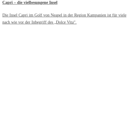
Capri – die vielbesungene Insel
Die Insel Capri im Golf von Neapel in der Region Kampanien ist für viele
nach wie vor der Inbegriff des „Dolce Vita“.