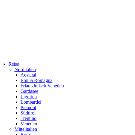
Reise
Norditalien
Aostatal
Emilia Romagna
Friaul-Julisch Venetien
Gardasee
Ligurien
Lombardei
Piemont
Südtirol
Trentino
Venetien
Mittelitalien
Rom