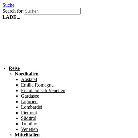
Suche
Search for:
LADE...
Reise
Norditalien
Aostatal
Emilia Romagna
Friaul-Julisch Venetien
Gardasee
Ligurien
Lombardei
Piemont
Südtirol
Trentino
Venetien
Mittelitalien