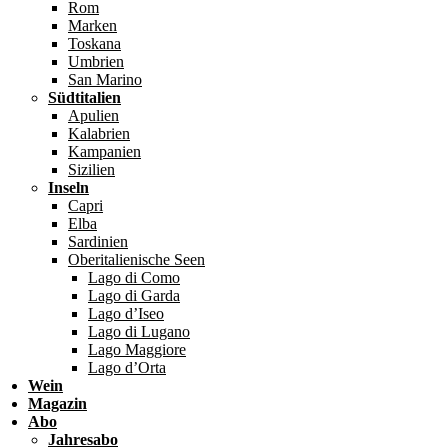
Rom
Marken
Toskana
Umbrien
San Marino
Südtitalien
Apulien
Kalabrien
Kampanien
Sizilien
Inseln
Capri
Elba
Sardinien
Oberitalienische Seen
Lago di Como
Lago di Garda
Lago d’Iseo
Lago di Lugano
Lago Maggiore
Lago d’Orta
Wein
Magazin
Abo
Jahresabo