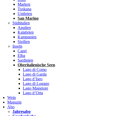
Marken
Toskana
Umbrien
San Marino
Südtitalien
Apulien
Kalabrien
Kampanien
Sizilien
Inseln
Capri
Elba
Sardinien
Oberitalienische Seen
Lago di Como
Lago di Garda
Lago d’Iseo
Lago di Lugano
Lago Maggiore
Lago d’Orta
Wein
Magazin
Abo
Jahresabo