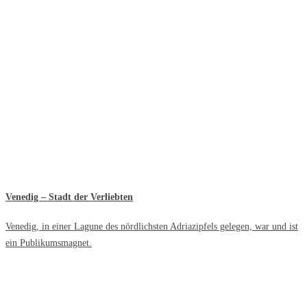
Venedig – Stadt der Verliebten
Venedig, in einer Lagune des nördlichsten Adriazipfels gelegen, war und ist
ein Publikumsmagnet.