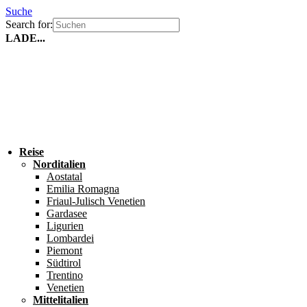
Suche
Search for:
LADE...
Reise
Norditalien
Aostatal
Emilia Romagna
Friaul-Julisch Venetien
Gardasee
Ligurien
Lombardei
Piemont
Südtirol
Trentino
Venetien
Mittelitalien