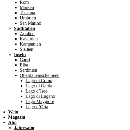
Rom
Marken
Toskana
Umbrien
San Marino
Südtitalien
Apulien
Kalabrien
Kampanien
Sizilien
Inseln
Capri
Elba
Sardinien
Oberitalienische Seen
Lago di Como
Lago di Garda
Lago d’Iseo
Lago di Lugano
Lago Maggiore
Lago d’Orta
Wein
Magazin
Abo
Jahresabo