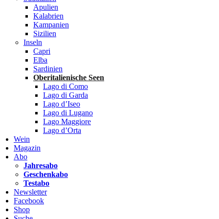
Apulien
Kalabrien
Kampanien
Sizilien
Inseln
Capri
Elba
Sardinien
Oberitalienische Seen
Lago di Como
Lago di Garda
Lago d’Iseo
Lago di Lugano
Lago Maggiore
Lago d’Orta
Wein
Magazin
Abo
Jahresabo
Geschenkabo
Testabo
Newsletter
Facebook
Shop
Suche