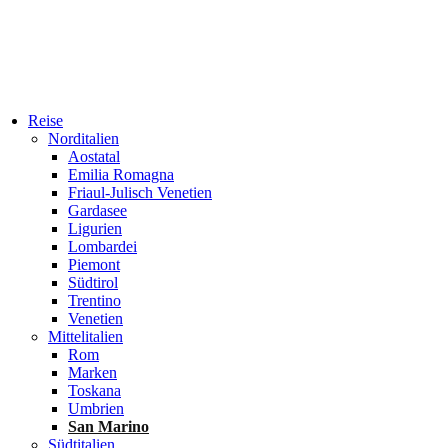
Reise
Norditalien
Aostatal
Emilia Romagna
Friaul-Julisch Venetien
Gardasee
Ligurien
Lombardei
Piemont
Südtirol
Trentino
Venetien
Mittelitalien
Rom
Marken
Toskana
Umbrien
San Marino
Südtitalien