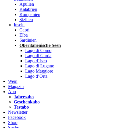
Apulien
Kalabrien
Kampanien
Sizilien
Inseln
Capri
Elba
Sardinien
Oberitalienische Seen
Lago di Como
Lago di Garda
Lago d’Iseo
Lago di Lugano
Lago Maggiore
Lago d’Orta
Wein
Magazin
Abo
Jahresabo
Geschenkabo
Testabo
Newsletter
Facebook
Shop
Suche