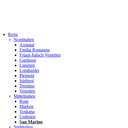
Reise
Norditalien
Aostatal
Emilia Romagna
Friaul-Julisch Venetien
Gardasee
Ligurien
Lombardei
Piemont
Südtirol
Trentino
Venetien
Mittelitalien
Rom
Marken
Toskana
Umbrien
San Marino
Südtitalien