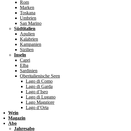
Rom
Marken
Toskana
Umbrien
San Marino
Südtitalien
Apulien
Kalabrien
Kampanien
Sizilien
Inseln
Capri
Elba
Sardinien
Oberitalienische Seen
Lago di Como
Lago di Garda
Lago d’Iseo
Lago di Lugano
Lago Maggiore
Lago d’Orta
Wein
Magazin
Abo
Jahresabo