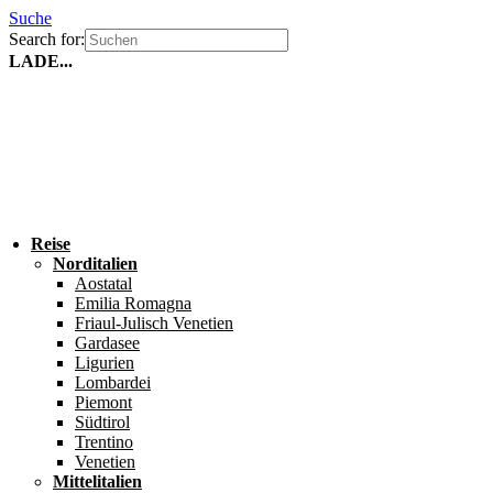
Suche
Search for:
LADE...
Reise
Norditalien
Aostatal
Emilia Romagna
Friaul-Julisch Venetien
Gardasee
Ligurien
Lombardei
Piemont
Südtirol
Trentino
Venetien
Mittelitalien