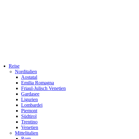
Reise
Norditalien
Aostatal
Emilia Romagna
Friaul-Julisch Venetien
Gardasee
Ligurien
Lombardei
Piemont
Südtirol
Trentino
Venetien
Mittelitalien
Rom