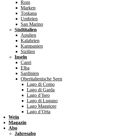
Rom
Marken
Toskana
Umbrien
San Marino
Südtitalien
Apulien
Kalabrien
Kampanien
Sizilien
Inseln
Capri
Elba
Sardinien
Oberitalienische Seen
Lago di Como
Lago di Garda
Lago d’Iseo
Lago di Lugano
Lago Maggiore
Lago d’Orta
Wein
Magazin
Abo
Jahresabo