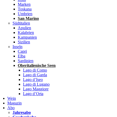
Marken
Toskana
Umbrien
San Marino
Südtitalien
Apulien
Kalabrien
Kampanien
Sizilien
Inseln
Capri
Elba
Sardinien
Oberitalienische Seen
Lago di Como
Lago di Garda
Lago d’Iseo
Lago di Lugano
Lago Maggiore
Lago d’Orta
Wein
Magazin
Abo
Jahresabo