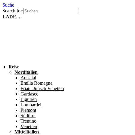
Suche
Search for:
LADE...
Reise
Norditalien
Aostatal
Emilia Romagna
Friaul-Julisch Venetien
Gardasee
Ligurien
Lombardei
Piemont
Südtirol
Trentino
Venetien
Mittelitalien