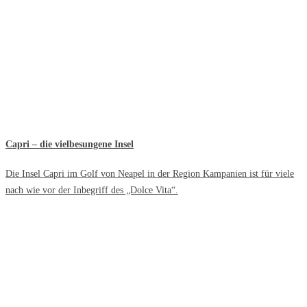
Capri – die vielbesungene Insel
Die Insel Capri im Golf von Neapel in der Region Kampanien ist für viele
nach wie vor der Inbegriff des „Dolce Vita“.