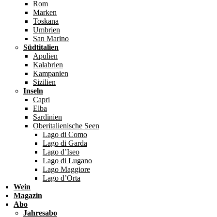
Rom
Marken
Toskana
Umbrien
San Marino
Südtitalien
Apulien
Kalabrien
Kampanien
Sizilien
Inseln
Capri
Elba
Sardinien
Oberitalienische Seen
Lago di Como
Lago di Garda
Lago d’Iseo
Lago di Lugano
Lago Maggiore
Lago d’Orta
Wein
Magazin
Abo
Jahresabo