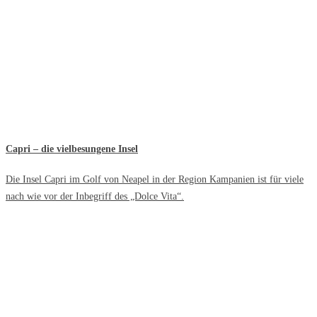
Capri – die vielbesungene Insel
Die Insel Capri im Golf von Neapel in der Region Kampanien ist für viele
nach wie vor der Inbegriff des „Dolce Vita“.