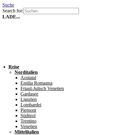
Suche
Search for:
LADE...
Reise
Norditalien
Aostatal
Emilia Romagna
Friaul-Julisch Venetien
Gardasee
Ligurien
Lombardei
Piemont
Südtirol
Trentino
Venetien
Mittelitalien