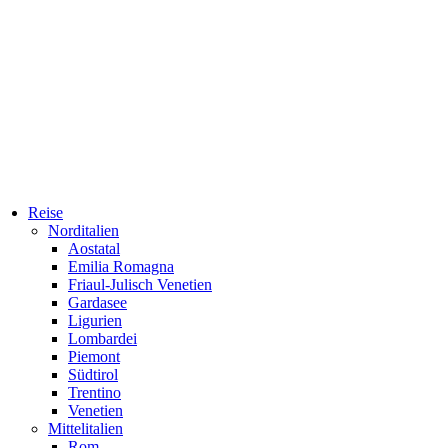
Reise
Norditalien
Aostatal
Emilia Romagna
Friaul-Julisch Venetien
Gardasee
Ligurien
Lombardei
Piemont
Südtirol
Trentino
Venetien
Mittelitalien
Rom