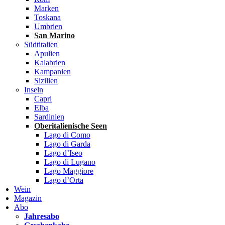
Marken
Toskana
Umbrien
San Marino
Südtitalien
Apulien
Kalabrien
Kampanien
Sizilien
Inseln
Capri
Elba
Sardinien
Oberitalienische Seen
Lago di Como
Lago di Garda
Lago d’Iseo
Lago di Lugano
Lago Maggiore
Lago d’Orta
Wein
Magazin
Abo
Jahresabo