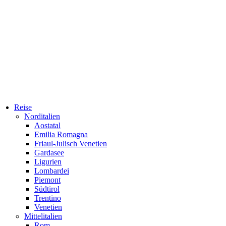
Reise
Norditalien
Aostatal
Emilia Romagna
Friaul-Julisch Venetien
Gardasee
Ligurien
Lombardei
Piemont
Südtirol
Trentino
Venetien
Mittelitalien
Rom