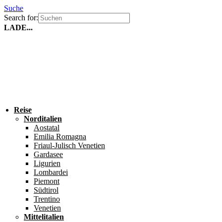
Suche
Search for:
LADE...
Reise
Norditalien
Aostatal
Emilia Romagna
Friaul-Julisch Venetien
Gardasee
Ligurien
Lombardei
Piemont
Südtirol
Trentino
Venetien
Mittelitalien