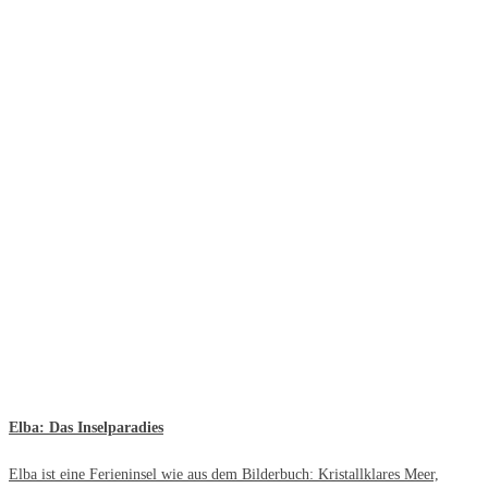
Elba: Das Inselparadies
Elba ist eine Ferieninsel wie aus dem Bilderbuch: Kristallklares Meer,