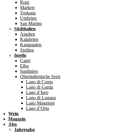
Rom
Marken
Toskana
Umbrien
San Marino
Südtitalien
Apulien
Kalabrien
Kampanien
Sizilien
Inseln
Capri
Elba
Sardinien
Oberitalienische Seen
Lago di Como
Lago di Garda
Lago d’Iseo
Lago di Lugano
Lago Maggiore
Lago d’Orta
Wein
Magazin
Abo
Jahresabo