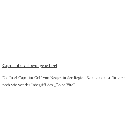
Capri – die vielbesungene Insel
Die Insel Capri im Golf von Neapel in der Region Kampanien ist für viele
nach wie vor der Inbegriff des „Dolce Vita“.