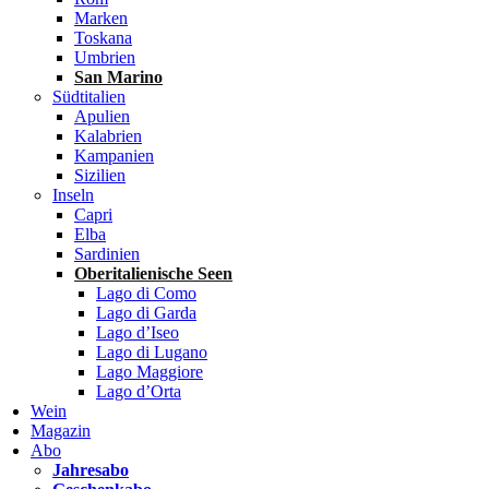
Marken
Toskana
Umbrien
San Marino
Südtitalien
Apulien
Kalabrien
Kampanien
Sizilien
Inseln
Capri
Elba
Sardinien
Oberitalienische Seen
Lago di Como
Lago di Garda
Lago d’Iseo
Lago di Lugano
Lago Maggiore
Lago d’Orta
Wein
Magazin
Abo
Jahresabo