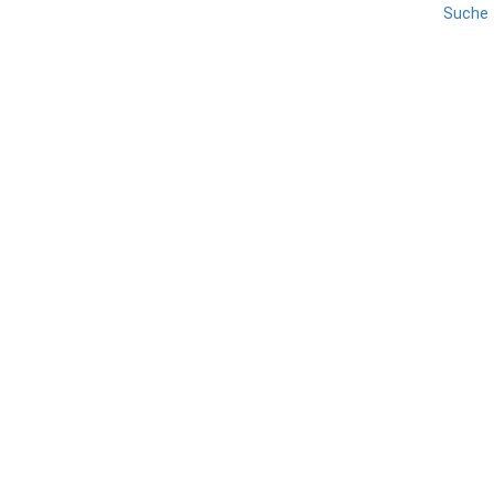
Suche
REISE
TREVISO
VENETIEN
Valdobbiadene
TEILEN