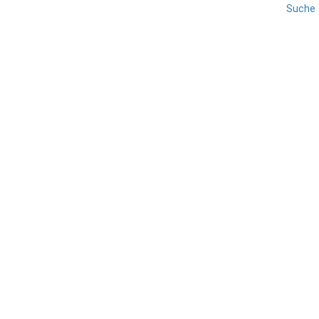
Suche
REISE
TREVISO
VENETIEN
Grotte del Caglieron
TEILEN