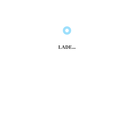
Wandel ist und dennoch seit Jahrtausenden die
gleiche Faszination ausstrahlt.
LADE...