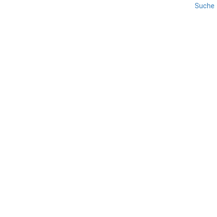
Suche
REISE
ROVIGO
VENETIEN
Adria
TEILEN