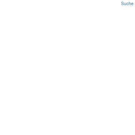
Suche
BELLUNO
REISE
VENETIEN
Cibiana di Cadore
TEILEN