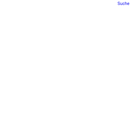
Suche
REISE
TRENTINO
VALLI GIUDICARIE
Rango
TEILEN