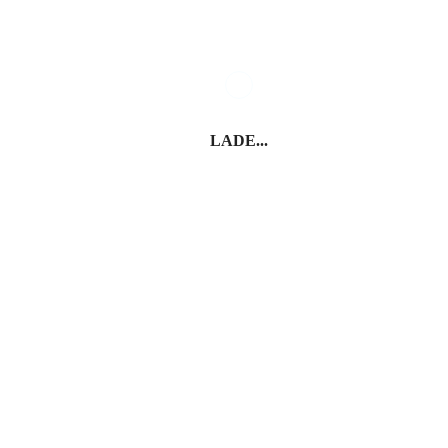
Nachname*
Anmelden
LADE...
* Pflichtfelder
Italien entdecken
Riviera Romagnola