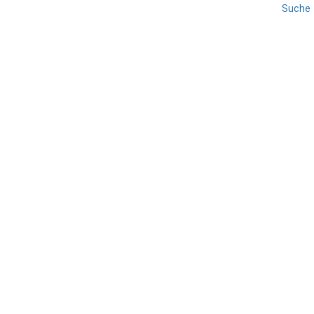
Suche
MASSA-CARRARA
REISE
TOSKANA
Marina di Massa
TEILEN