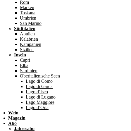
Rom
Marken
Toskana
Umbrien
San Marino
Südtitalien
Apulien
Kalabrien
Kampanien
Sizilien
Inseln
Capri
Elba
Sardinien
Oberitalienische Seen
Lago di Como
Lago di Garda
Lago d’Iseo
Lago di Lugano
Lago Maggiore
Lago d’Orta
Wein
Magazin
Abo
Jahresabo