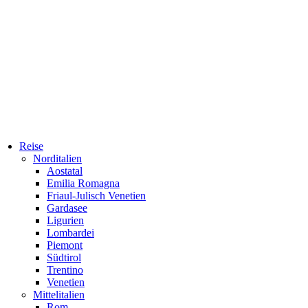
Reise
Norditalien
Aostatal
Emilia Romagna
Friaul-Julisch Venetien
Gardasee
Ligurien
Lombardei
Piemont
Südtirol
Trentino
Venetien
Mittelitalien
Rom