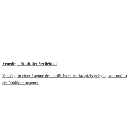
Venedig – Stadt der Verliebten
Venedig, in einer Lagune des nördlichsten Adriazipfels gelegen, war und ist
ein Publikumsmagnet.