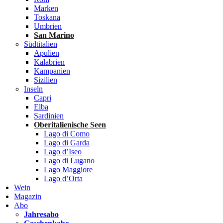
Marken
Toskana
Umbrien
San Marino
Südtitalien
Apulien
Kalabrien
Kampanien
Sizilien
Inseln
Capri
Elba
Sardinien
Oberitalienische Seen
Lago di Como
Lago di Garda
Lago d’Iseo
Lago di Lugano
Lago Maggiore
Lago d’Orta
Wein
Magazin
Abo
Jahresabo