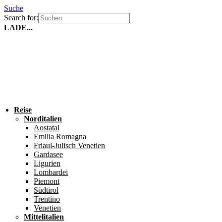
Suche
Search for:
LADE...
Reise
Norditalien
Aostatal
Emilia Romagna
Friaul-Julisch Venetien
Gardasee
Ligurien
Lombardei
Piemont
Südtirol
Trentino
Venetien
Mittelitalien