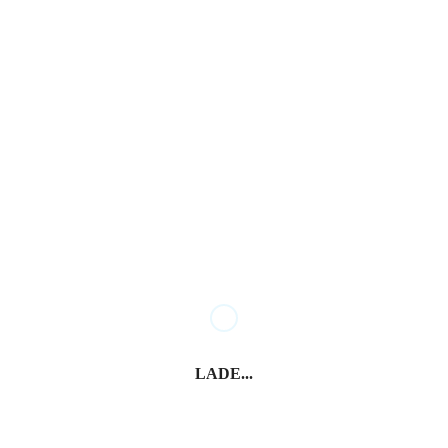
Das wird Sie vielleicht auch
interessieren
Su Giudeu
Is Arutas
LADE...