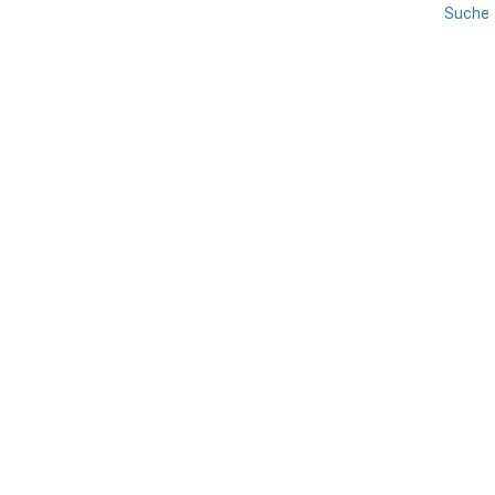
Suche
REISE
SARDINIEN
San Teodoro
TEILEN