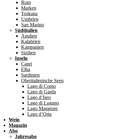
Rom
Marken
Toskana
Umbrien
San Marino
Südtitalien
Apulien
Kalabrien
Kampanien
Sizilien
Inseln
Capri
Elba
Sardinien
Oberitalienische Seen
Lago di Como
Lago di Garda
Lago d’Iseo
Lago di Lugano
Lago Maggiore
Lago d’Orta
Wein
Magazin
Abo
Jahresabo