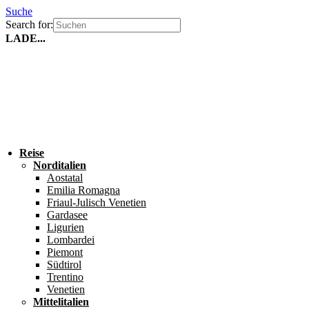
Suche
Search for:
LADE...
Reise
Norditalien
Aostatal
Emilia Romagna
Friaul-Julisch Venetien
Gardasee
Ligurien
Lombardei
Piemont
Südtirol
Trentino
Venetien
Mittelitalien