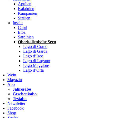
Apulien
Kalabrien
Kampanien
Sizilien
Inseln
Capri
Elba
Sardinien
Oberitalienische Seen
Lago di Como
Lago di Garda
Lago d’Iseo
Lago di Lugano
Lago Maggiore
Lago d’Orta
Wein
Magazin
Abo
Jahresabo
Geschenkabo
Testabo
Newsletter
Facebook
Shop
Suche