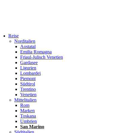
Reise
Norditalien
Aostatal
Emilia Romagna
Friaul-Julisch Venetien
Gardasee
Ligurien
Lombardei
Piemont
Südtirol
Trentino
Venetien
Mittelitalien
Rom
Marken
Toskana
Umbrien
San Marino
Südtitalien