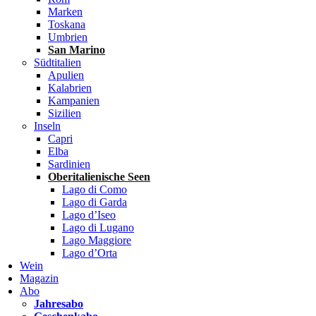
Marken
Toskana
Umbrien
San Marino
Südtitalien
Apulien
Kalabrien
Kampanien
Sizilien
Inseln
Capri
Elba
Sardinien
Oberitalienische Seen
Lago di Como
Lago di Garda
Lago d’Iseo
Lago di Lugano
Lago Maggiore
Lago d’Orta
Wein
Magazin
Abo
Jahresabo