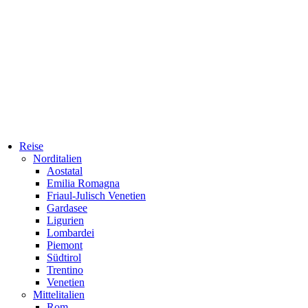
Reise
Norditalien
Aostatal
Emilia Romagna
Friaul-Julisch Venetien
Gardasee
Ligurien
Lombardei
Piemont
Südtirol
Trentino
Venetien
Mittelitalien
Rom