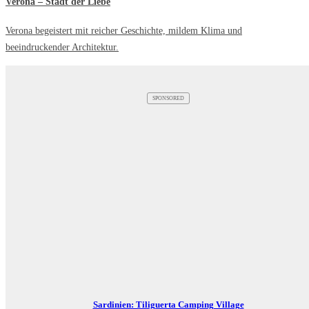
Verona – Stadt der Liebe
Verona begeistert mit reicher Geschichte, mildem Klima und
beeindruckender Architektur.
SPONSORED
Sardinien: Tiliguerta Camping Village