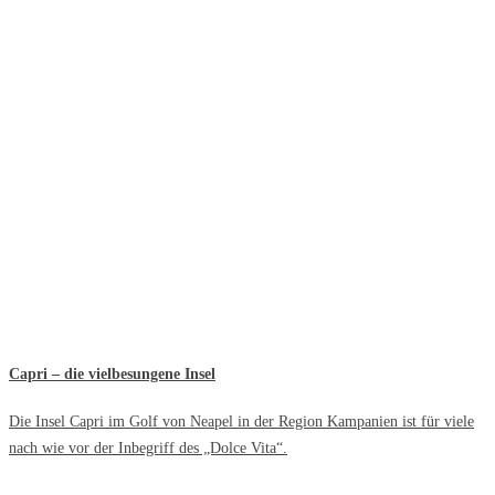
Capri – die vielbesungene Insel
Die Insel Capri im Golf von Neapel in der Region Kampanien ist für viele
nach wie vor der Inbegriff des „Dolce Vita“.