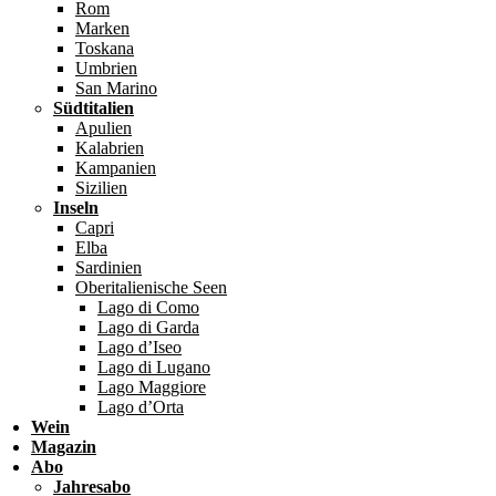
Rom
Marken
Toskana
Umbrien
San Marino
Südtitalien
Apulien
Kalabrien
Kampanien
Sizilien
Inseln
Capri
Elba
Sardinien
Oberitalienische Seen
Lago di Como
Lago di Garda
Lago d’Iseo
Lago di Lugano
Lago Maggiore
Lago d’Orta
Wein
Magazin
Abo
Jahresabo