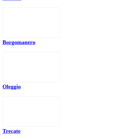
Borgomanero
Oleggio
Trecate