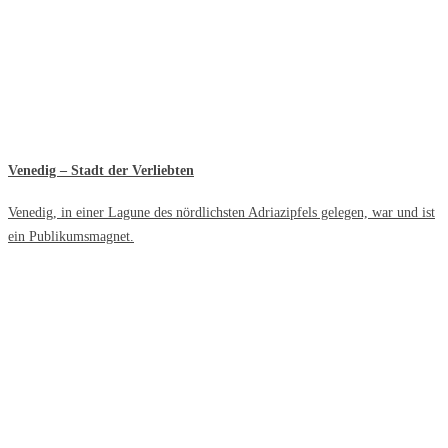
Venedig – Stadt der Verliebten
Venedig, in einer Lagune des nördlichsten Adriazipfels gelegen, war und ist
ein Publikumsmagnet.