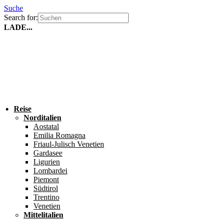
Suche
Search for:
LADE...
Reise
Norditalien
Aostatal
Emilia Romagna
Friaul-Julisch Venetien
Gardasee
Ligurien
Lombardei
Piemont
Südtirol
Trentino
Venetien
Mittelitalien