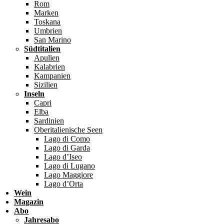
Rom
Marken
Toskana
Umbrien
San Marino
Südtitalien
Apulien
Kalabrien
Kampanien
Sizilien
Inseln
Capri
Elba
Sardinien
Oberitalienische Seen
Lago di Como
Lago di Garda
Lago d’Iseo
Lago di Lugano
Lago Maggiore
Lago d’Orta
Wein
Magazin
Abo
Jahresabo