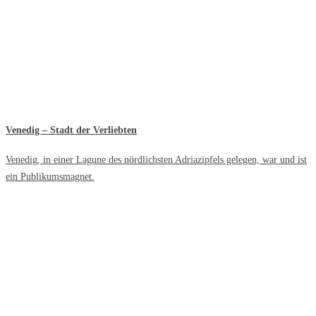
Venedig – Stadt der Verliebten
Venedig, in einer Lagune des nördlichsten Adriazipfels gelegen, war und ist
ein Publikumsmagnet.