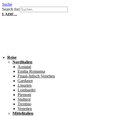
Suche
Search for:
LADE...
Reise
Norditalien
Aostatal
Emilia Romagna
Friaul-Julisch Venetien
Gardasee
Ligurien
Lombardei
Piemont
Südtirol
Trentino
Venetien
Mittelitalien