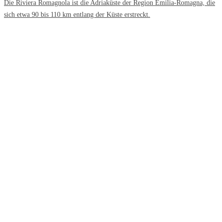
Die Riviera Romagnola ist die Adriaküste der Region Emilia-Romagna, die
sich etwa 90 bis 110 km entlang der Küste erstreckt.