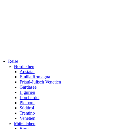
Reise
Norditalien
Aostatal
Emilia Romagna
Friaul-Julisch Venetien
Gardasee
Ligurien
Lombardei
Piemont
Südtirol
Trentino
Venetien
Mittelitalien
Rom