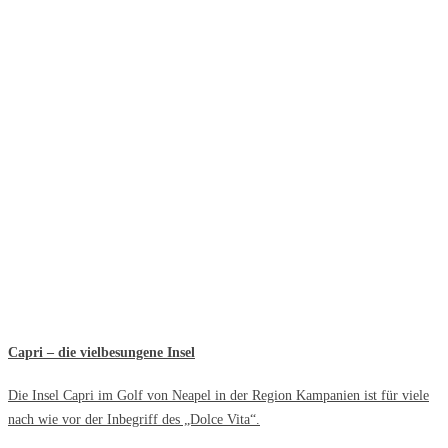
Capri – die vielbesungene Insel
Die Insel Capri im Golf von Neapel in der Region Kampanien ist für viele
nach wie vor der Inbegriff des „Dolce Vita“.