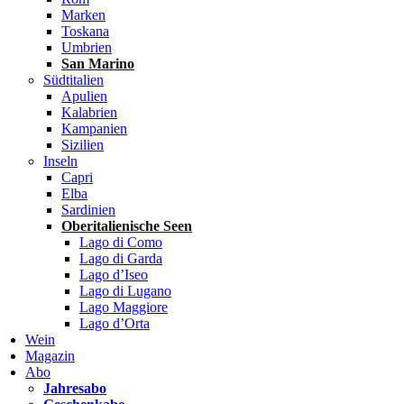
Marken
Toskana
Umbrien
San Marino
Südtitalien
Apulien
Kalabrien
Kampanien
Sizilien
Inseln
Capri
Elba
Sardinien
Oberitalienische Seen
Lago di Como
Lago di Garda
Lago d’Iseo
Lago di Lugano
Lago Maggiore
Lago d’Orta
Wein
Magazin
Abo
Jahresabo