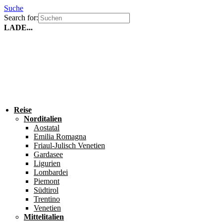
Suche
Search for:
LADE...
Reise
Norditalien
Aostatal
Emilia Romagna
Friaul-Julisch Venetien
Gardasee
Ligurien
Lombardei
Piemont
Südtirol
Trentino
Venetien
Mittelitalien