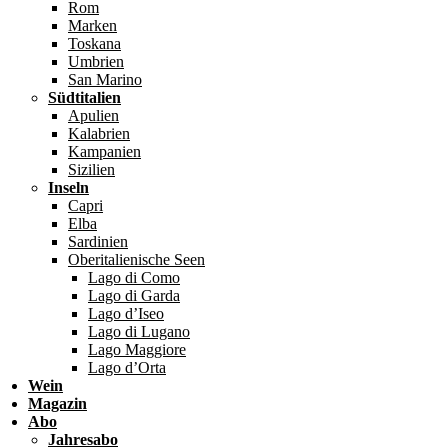
Rom
Marken
Toskana
Umbrien
San Marino
Südtitalien
Apulien
Kalabrien
Kampanien
Sizilien
Inseln
Capri
Elba
Sardinien
Oberitalienische Seen
Lago di Como
Lago di Garda
Lago d’Iseo
Lago di Lugano
Lago Maggiore
Lago d’Orta
Wein
Magazin
Abo
Jahresabo