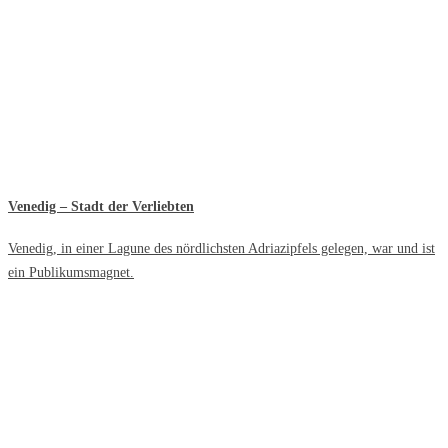
Venedig – Stadt der Verliebten
Venedig, in einer Lagune des nördlichsten Adriazipfels gelegen, war und ist
ein Publikumsmagnet.