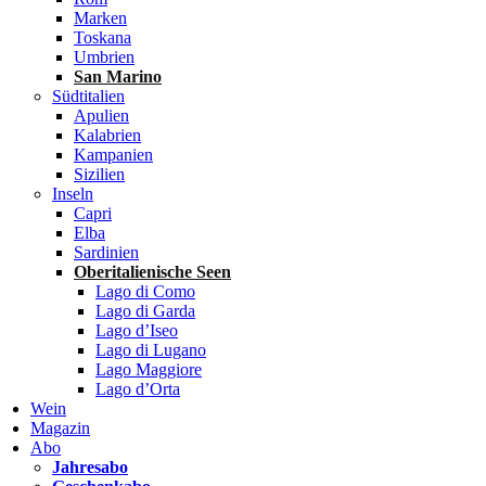
Marken
Toskana
Umbrien
San Marino
Südtitalien
Apulien
Kalabrien
Kampanien
Sizilien
Inseln
Capri
Elba
Sardinien
Oberitalienische Seen
Lago di Como
Lago di Garda
Lago d’Iseo
Lago di Lugano
Lago Maggiore
Lago d’Orta
Wein
Magazin
Abo
Jahresabo