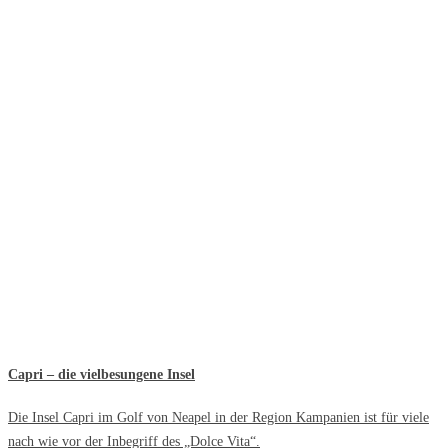
Capri – die vielbesungene Insel
Die Insel Capri im Golf von Neapel in der Region Kampanien ist für viele
nach wie vor der Inbegriff des „Dolce Vita“.