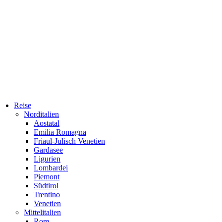
Reise
Norditalien
Aostatal
Emilia Romagna
Friaul-Julisch Venetien
Gardasee
Ligurien
Lombardei
Piemont
Südtirol
Trentino
Venetien
Mittelitalien
Rom