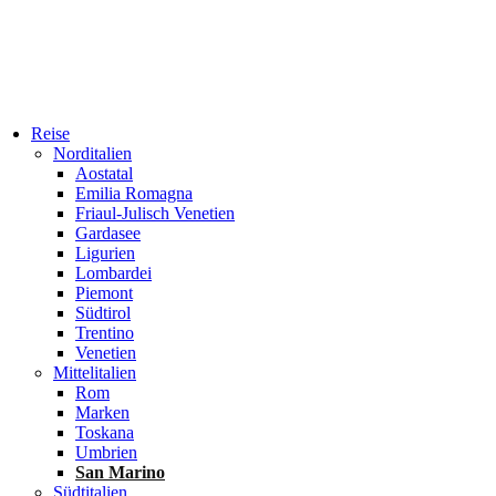
Reise
Norditalien
Aostatal
Emilia Romagna
Friaul-Julisch Venetien
Gardasee
Ligurien
Lombardei
Piemont
Südtirol
Trentino
Venetien
Mittelitalien
Rom
Marken
Toskana
Umbrien
San Marino
Südtitalien