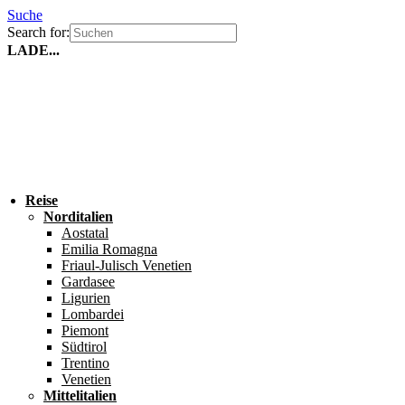
Suche
Search for:
LADE...
Reise
Norditalien
Aostatal
Emilia Romagna
Friaul-Julisch Venetien
Gardasee
Ligurien
Lombardei
Piemont
Südtirol
Trentino
Venetien
Mittelitalien