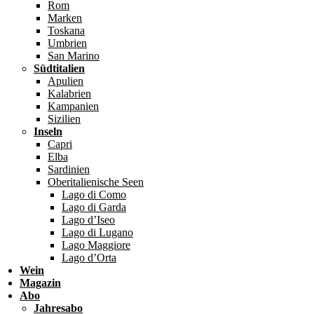
Rom
Marken
Toskana
Umbrien
San Marino
Südtitalien
Apulien
Kalabrien
Kampanien
Sizilien
Inseln
Capri
Elba
Sardinien
Oberitalienische Seen
Lago di Como
Lago di Garda
Lago d’Iseo
Lago di Lugano
Lago Maggiore
Lago d’Orta
Wein
Magazin
Abo
Jahresabo