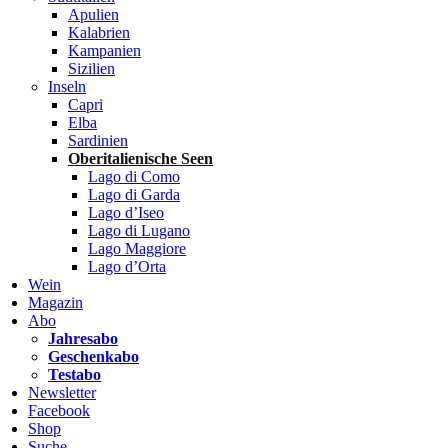
Apulien
Kalabrien
Kampanien
Sizilien
Inseln
Capri
Elba
Sardinien
Oberitalienische Seen
Lago di Como
Lago di Garda
Lago d’Iseo
Lago di Lugano
Lago Maggiore
Lago d’Orta
Wein
Magazin
Abo
Jahresabo
Geschenkabo
Testabo
Newsletter
Facebook
Shop
Suche