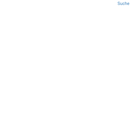
Suche
Tut uns leid - wir haben keine Beiträge gefunden.