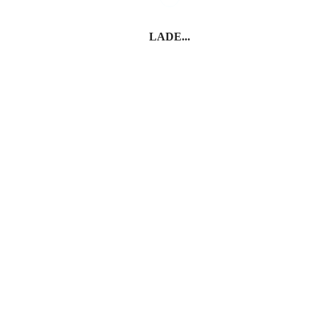
LADE...
Modica
Ägadische Inseln: Im Westen von Sizilien