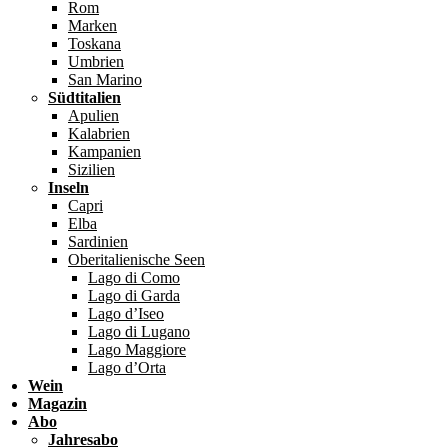
Rom
Marken
Toskana
Umbrien
San Marino
Südtitalien
Apulien
Kalabrien
Kampanien
Sizilien
Inseln
Capri
Elba
Sardinien
Oberitalienische Seen
Lago di Como
Lago di Garda
Lago d’Iseo
Lago di Lugano
Lago Maggiore
Lago d’Orta
Wein
Magazin
Abo
Jahresabo