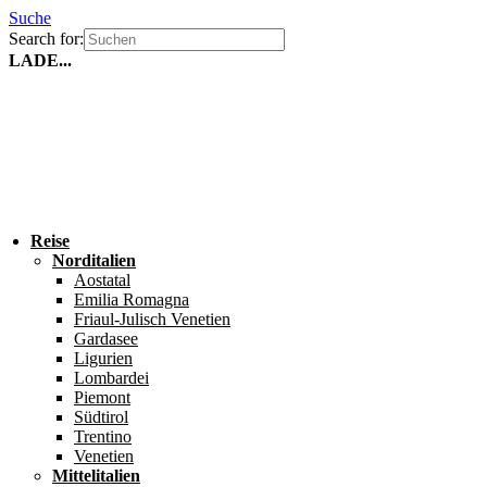
Suche
Search for:
LADE...
Reise
Norditalien
Aostatal
Emilia Romagna
Friaul-Julisch Venetien
Gardasee
Ligurien
Lombardei
Piemont
Südtirol
Trentino
Venetien
Mittelitalien