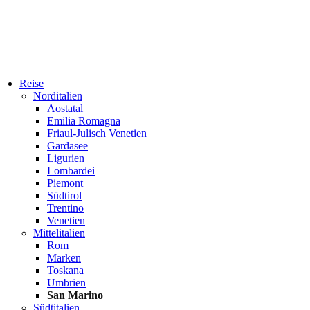
Reise
Norditalien
Aostatal
Emilia Romagna
Friaul-Julisch Venetien
Gardasee
Ligurien
Lombardei
Piemont
Südtirol
Trentino
Venetien
Mittelitalien
Rom
Marken
Toskana
Umbrien
San Marino
Südtitalien