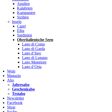
Apulien
Kalabrien
Kampanien
Sizilien
Inseln
Capri
Elba
Sardinien
Oberitalienische Seen
Lago di Como
Lago di Garda
Lago d’Iseo
Lago di Lugano
Lago Maggiore
Lago d’Orta
Wein
Magazin
Abo
Jahresabo
Geschenkabo
Testabo
Newsletter
Facebook
Shop
Suche