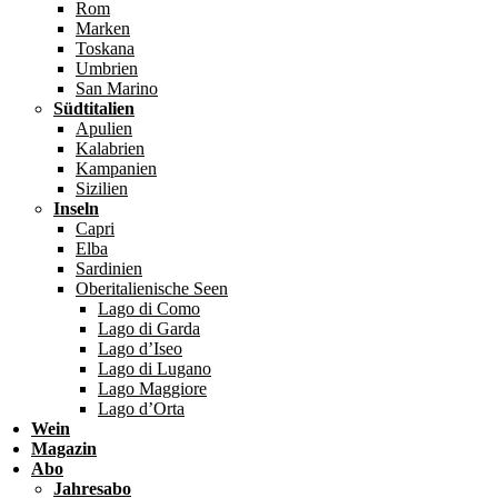
Rom
Marken
Toskana
Umbrien
San Marino
Südtitalien
Apulien
Kalabrien
Kampanien
Sizilien
Inseln
Capri
Elba
Sardinien
Oberitalienische Seen
Lago di Como
Lago di Garda
Lago d’Iseo
Lago di Lugano
Lago Maggiore
Lago d’Orta
Wein
Magazin
Abo
Jahresabo