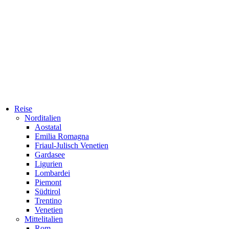
Reise
Norditalien
Aostatal
Emilia Romagna
Friaul-Julisch Venetien
Gardasee
Ligurien
Lombardei
Piemont
Südtirol
Trentino
Venetien
Mittelitalien
Rom