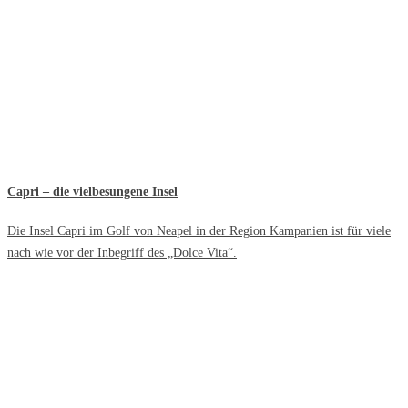
Capri – die vielbesungene Insel
Die Insel Capri im Golf von Neapel in der Region Kampanien ist für viele
nach wie vor der Inbegriff des „Dolce Vita“.