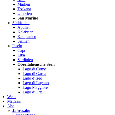
Marken
Toskana
Umbrien
San Marino
Südtitalien
Apulien
Kalabrien
Kampanien
Sizilien
Inseln
Capri
Elba
Sardinien
Oberitalienische Seen
Lago di Como
Lago di Garda
Lago d’Iseo
Lago di Lugano
Lago Maggiore
Lago d’Orta
Wein
Magazin
Abo
Jahresabo