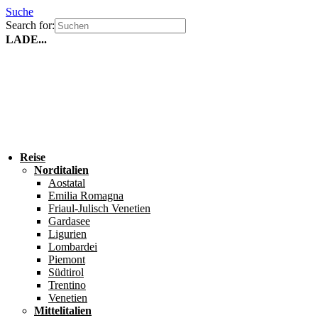
Suche
Search for:
LADE...
Reise
Norditalien
Aostatal
Emilia Romagna
Friaul-Julisch Venetien
Gardasee
Ligurien
Lombardei
Piemont
Südtirol
Trentino
Venetien
Mittelitalien