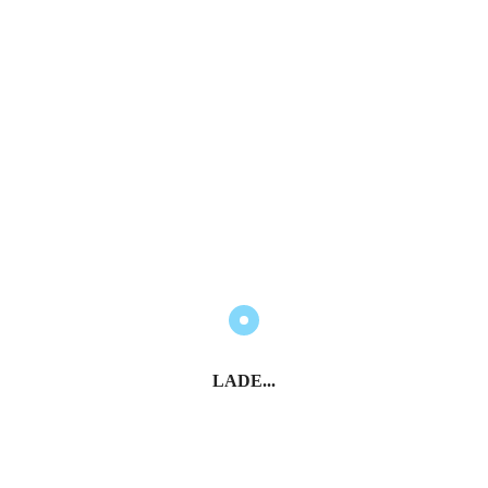
E-Mail*
Vorname*
Nachname*
Anmelden
* Pflichtfelder
Italien entdecken
LADE...