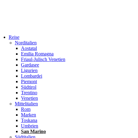
Reise
Norditalien
Aostatal
Emilia Romagna
Friaul-Julisch Venetien
Gardasee
Ligurien
Lombardei
Piemont
Südtirol
Trentino
Venetien
Mittelitalien
Rom
Marken
Toskana
Umbrien
San Marino
Südtitalien