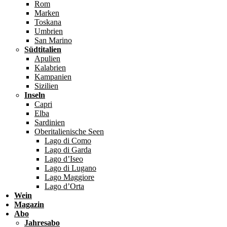
Rom
Marken
Toskana
Umbrien
San Marino
Südtitalien
Apulien
Kalabrien
Kampanien
Sizilien
Inseln
Capri
Elba
Sardinien
Oberitalienische Seen
Lago di Como
Lago di Garda
Lago d’Iseo
Lago di Lugano
Lago Maggiore
Lago d’Orta
Wein
Magazin
Abo
Jahresabo