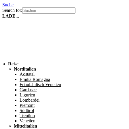
Suche
Search for:
LADE...
Reise
Norditalien
Aostatal
Emilia Romagna
Friaul-Julisch Venetien
Gardasee
Ligurien
Lombardei
Piemont
Südtirol
Trentino
Venetien
Mittelitalien