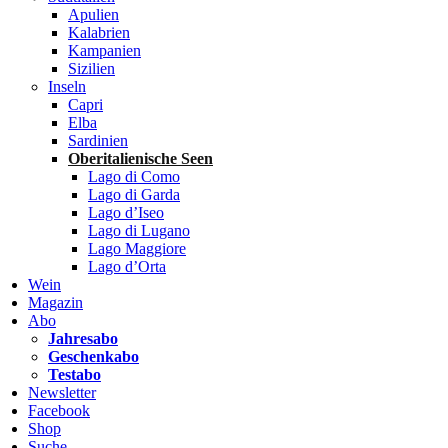
Apulien
Kalabrien
Kampanien
Sizilien
Inseln
Capri
Elba
Sardinien
Oberitalienische Seen
Lago di Como
Lago di Garda
Lago d’Iseo
Lago di Lugano
Lago Maggiore
Lago d’Orta
Wein
Magazin
Abo
Jahresabo
Geschenkabo
Testabo
Newsletter
Facebook
Shop
Suche