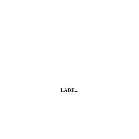
Cefalù
LADE...
Ragusa