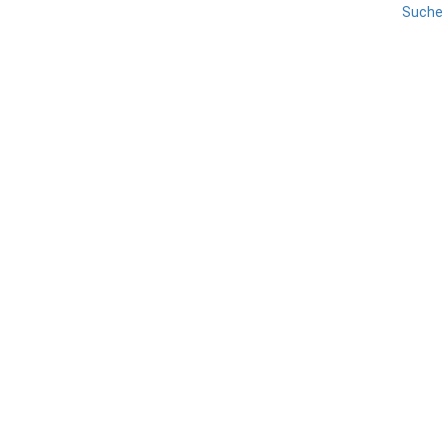
Suche
Tut uns leid - wir haben keine Beiträge gefunden.